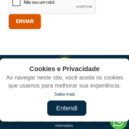
Cookies e Privacidade
Ao navegar neste site, você aceita os cookies
que usamos para melhorar sua experiência.
Política de Privacidade e Proteção de Dados
Saiba mais
Mapa do Site
Entendi
Criado por:
2024 - Prefeitura Municipal de Dois Vizinhos - Paraná. Todos os direitos
reservados.