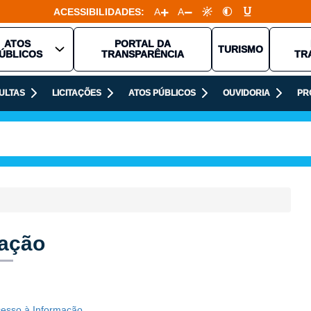
ACESSIBILIDADES:
A
A
ATOS
PORTAL DA
TURISMO
ÚBLICOS
TRANSPARÊNCIA
TR
ULTAS
LICITAÇÕES
ATOS PÚBLICOS
OUVIDORIA
PR
mação
cesso à Informação