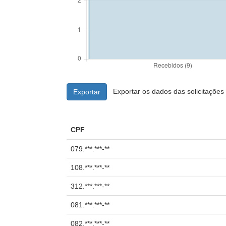
Exportar os dados das solicitaçõe
Exportar
CPF
079.***.***-**
108.***.***-**
312.***.***-**
081.***.***-**
082.***.***-**