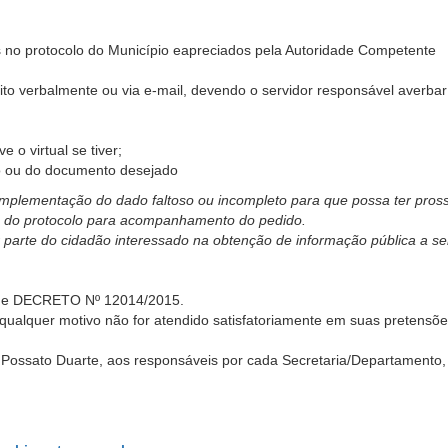
 no protocolo do Município eapreciados pela Autoridade Competente
ito verbalmente ou via e-mail, devendo o servidor responsável averbar
e o virtual se tiver;
ão ou do documento desejado
ementação do dado faltoso ou incompleto para que possa ter pros
o protocolo para acompanhamento do pedido.
te do cidadão interessado na obtenção de informação pública a ser 
orme DECRETO Nº 12014/2015.
qualquer motivo não for atendido satisfatoriamente em suas pretensões 
r Possato Duarte, aos responsáveis por cada Secretaria/Departamento,