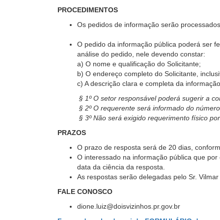
PROCEDIMENTOS
Os pedidos de informação serão processados
O pedido da informação pública poderá ser fe
análise do pedido, nele devendo constar:
a) O nome e qualificação do Solicitante;
b) O endereço completo do Solicitante, inclusiv
c) A descrição clara e completa da informaç
§ 1º O setor responsável poderá sugerir a compl
§ 2º O requerente será informado do número d
§ 3º Não será exigido requerimento físico por par
PRAZOS
O prazo de resposta será de 20 dias, conf
O interessado na informação pública que por 
data da ciência da resposta.
As respostas serão delegadas pelo Sr. Vilma
FALE CONOSCO
dione.luiz@doisvizinhos.pr.gov.br