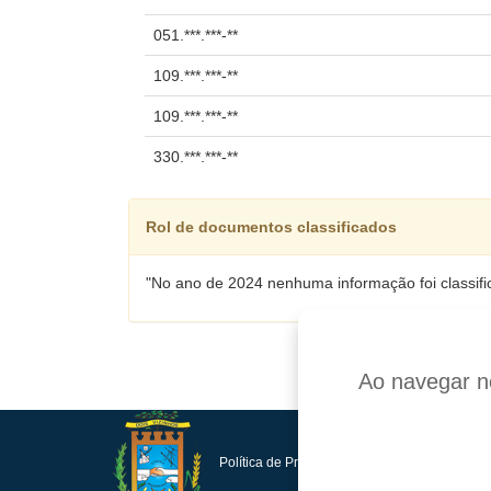
051.***.***-**
109.***.***-**
109.***.***-**
330.***.***-**
Rol de documentos classificados
"No ano de 2024 nenhuma informação foi classifi
Ao navegar ne
Política de Privacidade e Proteção de Dados