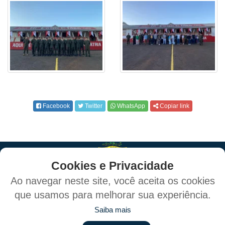
Facebook
Twitter
WhatsApp
Copiar link
Cookies e Privacidade
Ao navegar neste site, você aceita os cookies
que usamos para melhorar sua experiência.
Política de Privacidade e Proteção de Dados
Saiba mais
Mapa do Site