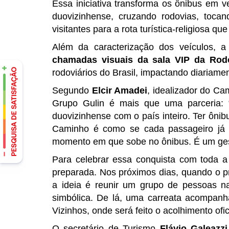
Essa iniciativa transforma os ônibus em 
duovizinhense, cruzando rodovias, toca
visitantes para a rota turística-religiosa 
Além da caracterização dos veículos,
chamadas visuais da sala VIP da Rodo
rodoviários do Brasil, impactando diariame
Segundo
Elcir Amadei
, idealizador do Ca
Grupo Gulin é mais que uma parceria: 
duovizinhense com o país inteiro. Ter ôni
Caminho é como se cada passageiro já es
momento em que sobe no ônibus. É um gest
Para celebrar essa conquista com toda 
preparada. Nos próximos dias, quando o pr
a ideia é reunir um grupo de pessoas na
simbólica. De lá, uma carreata acompanha
Vizinhos, onde será feito o acolhimento ofic
O secretário de Turismo
Flávio Galeazzi