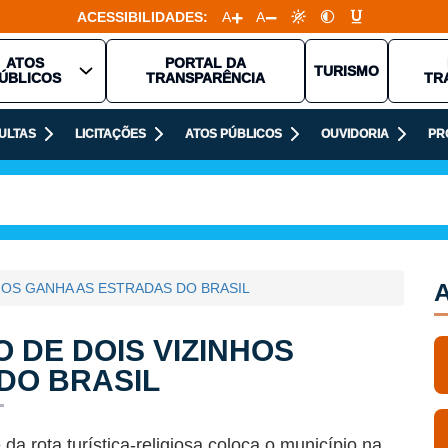
ACESSIBILIDADES:
A
A
ATOS
PORTAL DA
TURISMO
ÚBLICOS
TRANSPARÊNCIA
TR
ULTAS
LICITAÇÕES
ATOS PÚBLICOS
OUVIDORIA
PR
A
HOS GANHA AS ESTRADAS DO BRASIL
 DE DOIS VIZINHOS
DO BRASIL
da rota turística-religiosa coloca o município na