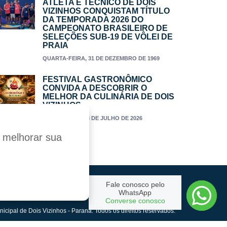
ATLETA E TÉCNICO DE DOIS
VIZINHOS CONQUISTAM TÍTULO
DA TEMPORADA 2026 DO
CAMPEONATO BRASILEIRO DE
SELEÇÕES SUB-19 DE VÔLEI DE
PRAIA
QUARTA-FEIRA, 31 DE DEZEMBRO DE 1969
FESTIVAL GASTRONÔMICO
CONVIDA A DESCOBRIR O
MELHOR DA CULINÁRIA DE DOIS
VIZINHOS
TERÇA-FEIRA, 28 DE JULHO DE 2026
a melhorar sua
Fale conosco pelo
Criado por:
WhatsApp
Converse conosco
nicipal de Dois Vizinhos - Paraná. Todos os direitos reservados.