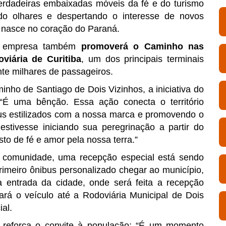
verdadeiras embaixadas móveis da fé e do turismo
ndo olhares e despertando o interesse de novos
que nasce no coração do Paraná.
 a empresa também
promoverá o Caminho nas
viária de Curitiba
, um dos principais terminais
nte milhares de passageiros.
minho de Santiago de Dois Vizinhos, a iniciativa do
“É uma bênção. Essa ação conecta o território
bus estilizados com a nossa marca e promovendo o
tivesse iniciando sua peregrinação a partir do
o de fé e amor pela nossa terra.”
a comunidade, uma recepção especial está sendo
imeiro ônibus personalizado chegar ao município,
 entrada da cidade, onde será feita a recepção
rá o veículo até a Rodoviária Municipal de Dois
ial.
reforça o convite à população: “É um momento