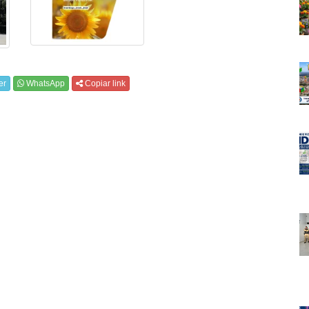
er
WhatsApp
Copiar link