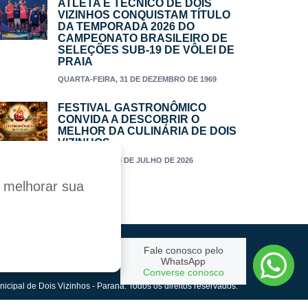
ATLETA E TÉCNICO DE DOIS
VIZINHOS CONQUISTAM TÍTULO
DA TEMPORADA 2026 DO
CAMPEONATO BRASILEIRO DE
SELEÇÕES SUB-19 DE VÔLEI DE
PRAIA
QUARTA-FEIRA, 31 DE DEZEMBRO DE 1969
FESTIVAL GASTRONÔMICO
CONVIDA A DESCOBRIR O
MELHOR DA CULINÁRIA DE DOIS
VIZINHOS
TERÇA-FEIRA, 28 DE JULHO DE 2026
a melhorar sua
Fale conosco pelo
Criado por:
WhatsApp
Converse conosco
nicipal de Dois Vizinhos - Paraná. Todos os direitos reservados.