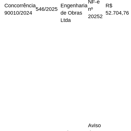
NF-e
Concorrência
Engenharia
R$
546/2025
nº
90010/2024
de Obras
52.704,76
20252
Ltda
Aviso