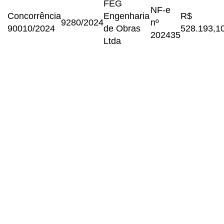
FEG
NF-e
Concorrência
Engenharia
R$
9280/2024
nº
90010/2024
de Obras
528.193,1
202435
Ltda