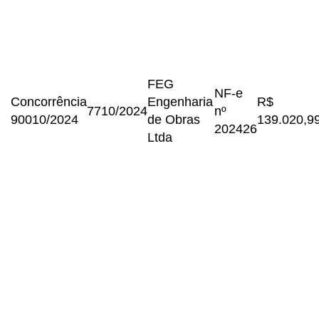
FEG
NF-e
Concorrência
Engenharia
R$
7710/2024
nº
90010/2024
de Obras
139.020,9
202426
Ltda