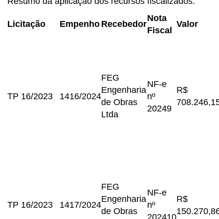
Resumo da aplicação dos recursos fiscalizados:
Nota
Licitação
Empenho
Recebedor
Valor
Fiscal
FEG
NF-e
Engenharia
R$
TP 16/2023
1416/2024
nº
de Obras
708.246,1
20249
Ltda
FEG
NF-e
Engenharia
R$
TP 16/2023
1417/2024
nº
de Obras
150.270,8
202410