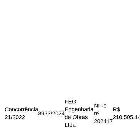
FEG
NF-e
Concorrência
Engenharia
R$
3933/2024
nº
21/2022
de Obras
210.505,1
202417
Ltda