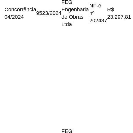
FEG
NF-e
Concorrência
Engenharia
R$
9523/2024
nº
04/2024
de Obras
23.297,81
202437
Ltda
FEG