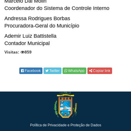
Marcelo Dal Molin
Coordenador do Sistema de Controle Interno
Andressa Rodrigues Borbas
Procuradora-Geral do Município
Ademir Luiz Battistella
Contador Municipal
Visitas:
859
Facebook
Twitter
WhatsApp
Copiar link
Política de Privacidade e Proteção de Dados