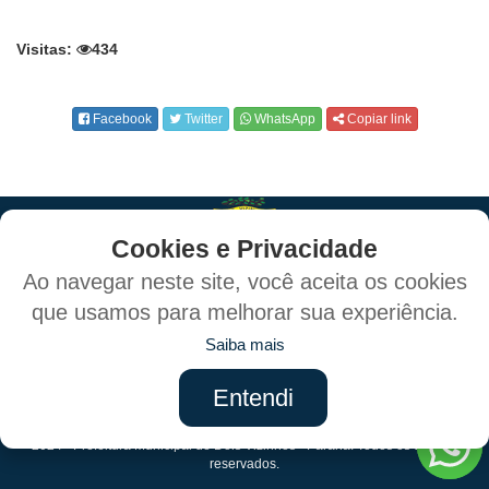
Visitas:
434
Facebook
Twitter
WhatsApp
Copiar link
Cookies e Privacidade
Ao navegar neste site, você aceita os cookies
que usamos para melhorar sua experiência.
Política de Privacidade e Proteção de Dados
Saiba mais
Mapa do Site
Entendi
Criado por:
2024 - Prefeitura Municipal de Dois Vizinhos - Paraná. Todos os direitos
reservados.