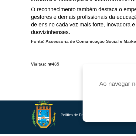
O reconhecimento também destaca o empenh
gestores e demais profissionais da educaç
de ensino cada vez mais forte, inovadora 
duovizinhenses.
Fonte: Assessoria de Comunicação Social e Market
Visitas:
465
Facebook
Twitt
Ao navegar ne
Política de Privacidade e Proteção de Dados