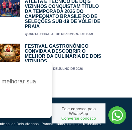
ATLETA E TÉCNICO DE DOIS
VIZINHOS CONQUISTAM TÍTULO
DA TEMPORADA 2026 DO
CAMPEONATO BRASILEIRO DE
SELEÇÕES SUB-19 DE VÔLEI DE
PRAIA
QUARTA-FEIRA, 31 DE DEZEMBRO DE 1969
FESTIVAL GASTRONÔMICO
CONVIDA A DESCOBRIR O
MELHOR DA CULINÁRIA DE DOIS
VIZINHOS
TERÇA-FEIRA, 28 DE JULHO DE 2026
a melhorar sua
Fale conosco pelo
Criado por:
WhatsApp
Converse conosco
nicipal de Dois Vizinhos - Paraná. Todos os direitos reservados.