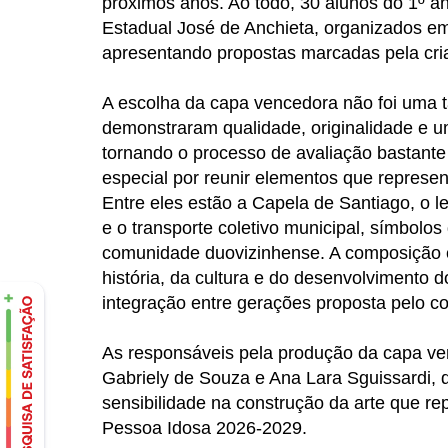
próximos anos. Ao todo, 30 alunos do 1º 
Estadual José de Anchieta, organizados em
apresentando propostas marcadas pela criat
A escolha da capa vencedora não foi uma ta
demonstraram qualidade, originalidade e um
tornando o processo de avaliação bastante
especial por reunir elementos que represen
Entre eles estão a Capela de Santiago, o l
e o transporte coletivo municipal, símbolos
comunidade duovizinhense. A composição c
história, da cultura e do desenvolvimento
integração entre gerações proposta pelo c
As responsáveis pela produção da capa ven
Gabriely de Souza e Ana Lara Sguissardi, q
sensibilidade na construção da arte que re
Pessoa Idosa 2026-2029.