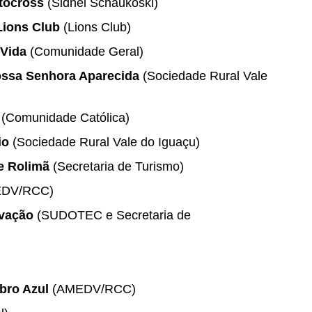
tocross
(Sidnei Schaukoski)
Lions Club
(Lions Club)
 Vida
(Comunidade Geral)
Nossa Senhora Aparecida
(Sociedade Rural Vale
(Comunidade Católica)
io
(Sociedade Rural Vale do Iguaçu)
de Rolimã
(Secretaria de Turismo)
DV/RCC)
ovação
(SUDOTEC e Secretaria de
bro Azul
(AMEDV/RCC)