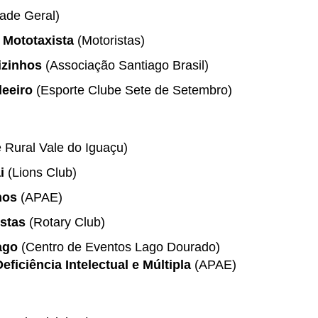
de Geral)
 Mototaxista
(Motoristas)
izinhos
(Associação Santiago Brasil)
deeiro
(Esporte Clube Sete de Setembro)
 Rural Vale do Iguaçu)
i
(Lions Club)
hos
(APAE)
stas
(Rotary Club)
Lago
(Centro de Eventos Lago Dourado)
iciência Intelectual e Múltipla
(APAE)