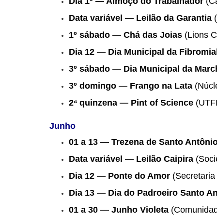
Dia 1º — Almoço do Trabalhador
(Ca
Data variável — Leilão da Garantia
(
1º sábado — Chá das Joias
(Lions C
Dia 12 — Dia Municipal da Fibromia
3º sábado — Dia Municipal da Marc
3º domingo — Frango na Lata
(Núcl
2ª quinzena — Pint of Science
(UTFP
Junho
01 a 13 — Trezena de Santo Antôni
Data variável — Leilão Caipira
(Soci
Dia 12 — Ponte do Amor
(Secretaria
Dia 13 — Dia do Padroeiro Santo A
01 a 30 — Junho Violeta
(Comunidad