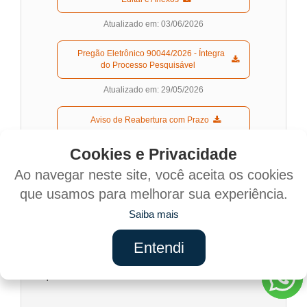
Atualizado em: 03/06/2026
  Pregão Eletrônico 90044/2026 - Íntegra 
do Processo Pesquisável  
Atualizado em: 29/05/2026
  Aviso de Reabertura com Prazo  
Atualizado em: 03/06/2026
Cookies e Privacidade
Ao navegar neste site, você aceita os cookies
Pregão 90043/2026
que usamos para melhorar sua experiência.
Saiba mais
PREGÃO ELETRÔNICO 90043/2026
Aquisição de peças, componentes e acessórios de
Entendi
reposição, originais, genuínas e paralelas de 1ª linha,
para manutenção da frota municipal, leves, pesados e
máquinas.