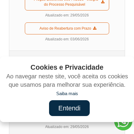
do Processo Pesquisável  
Atualizado em: 29/05/2026
  Aviso de Reabertura com Prazo  
Atualizado em: 03/06/2026
Pregão 90043/2026
Cookies e Privacidade
PREGÃO ELETRÔNICO 90043/2026
Ao navegar neste site, você aceita os cookies
Aquisição de peças, componentes e acessórios de
que usamos para melhorar sua experiência.
reposição, originais, genuínas e paralelas de 1ª linha,
para manutenção da frota municipal, leves, pesados e
Saiba mais
máquinas.
Entendi
  Edital e Anexos  
Atualizado em: 29/05/2026