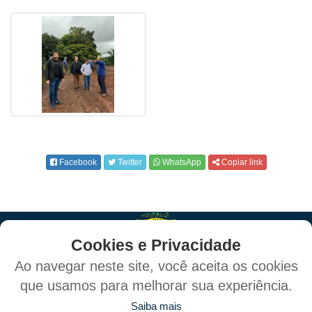
Facebook
Twitter
WhatsApp
Copiar link
Cookies e Privacidade
Ao navegar neste site, você aceita os cookies
que usamos para melhorar sua experiência.
Política de Privacidade e Proteção de Dados
Saiba mais