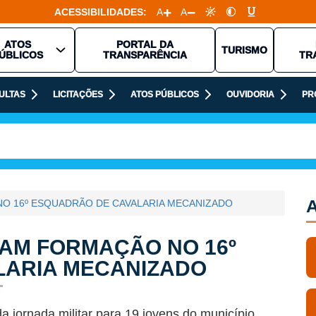
ACESSIBILIDADES:
A
A
ATOS
PORTAL DA
TURISMO
ÚBLICOS
TRANSPARÊNCIA
TR
ULTAS
LICITAÇÕES
ATOS PÚBLICOS
OUVIDORIA
PR
A
NO 16º ESQUADRÃO DE CAVALARIA MECANIZADO
IAM FORMAÇÃO NO 16º
LARIA MECANIZADO
a jornada militar para 19 jovens do município