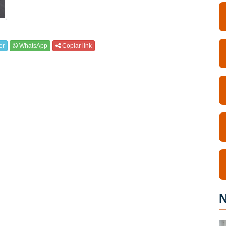
er
WhatsApp
Copiar link
N