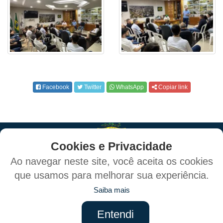
Facebook
Twitter
WhatsApp
Copiar link
Cookies e Privacidade
Ao navegar neste site, você aceita os cookies
que usamos para melhorar sua experiência.
Política de Privacidade e Proteção de Dados
Saiba mais
Mapa do Site
Entendi
Criado por: