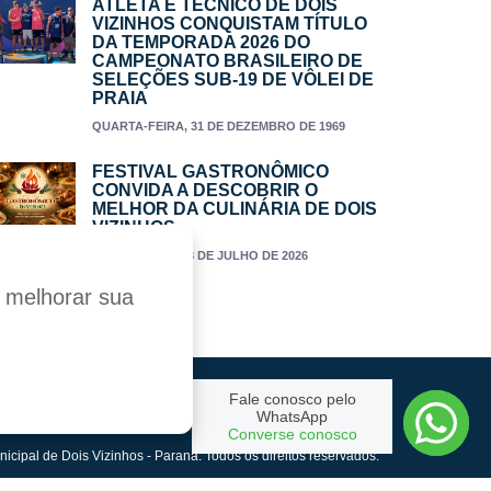
ATLETA E TÉCNICO DE DOIS
VIZINHOS CONQUISTAM TÍTULO
DA TEMPORADA 2026 DO
CAMPEONATO BRASILEIRO DE
SELEÇÕES SUB-19 DE VÔLEI DE
PRAIA
QUARTA-FEIRA, 31 DE DEZEMBRO DE 1969
FESTIVAL GASTRONÔMICO
CONVIDA A DESCOBRIR O
MELHOR DA CULINÁRIA DE DOIS
VIZINHOS
TERÇA-FEIRA, 28 DE JULHO DE 2026
a melhorar sua
Fale conosco pelo
Criado por:
WhatsApp
Converse conosco
nicipal de Dois Vizinhos - Paraná. Todos os direitos reservados.