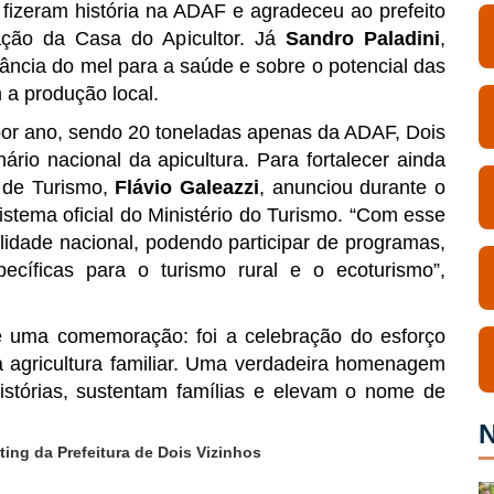
e fizeram história na ADAF e agradeceu ao prefeito
zação da Casa do Apicultor. Já
Sandro Paladini
,
rtância do mel para a saúde e sobre o potencial das
a produção local.
por ano, sendo 20 toneladas apenas da ADAF, Dois
rio nacional da apicultura. Para fortalecer ainda
l de Turismo,
Flávio Galeazzi
, anunciou durante o
stema oficial do Ministério do Turismo. “Com esse
lidade nacional, podendo participar de programas,
ecíficas para o turismo rural e o ecoturismo”,
ue uma comemoração: foi a celebração do esforço
 da agricultura familiar. Uma verdadeira homenagem
stórias, sustentam famílias e elevam o nome de
N
ing da Prefeitura de Dois Vizinhos