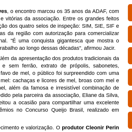
ves
, o encontro marcou os 35 anos da ADAF, com
 e vitórias da associação. Entre os grandes feitos
ção dos quatro selos de inspeção: SIM, SIE, SIF e
s da região com autorização para comercializar
onal. "É uma conquista gigantesca que mostra o
abalho ao longo dessas décadas", afirmou Jacir.
lém da apresentação dos produtos tradicionais da
 sem ferrão, extrato de própolis, sabonetes,
 favo de mel, o público foi surpreendido com uma
 mel: cachaças e licores de mel, broas com mel e
el, além da famosa e irresistível combinação de
cedido pela parceira da associação, Eliane da Silva,
eitou a ocasião para compartilhar uma excelente
rêmios no Concurso Queijo Brasil, realizado em
cimento e valorização. O
produtor Cleonir Perin