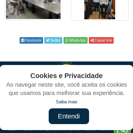
Facebook
Twitter
WhatsApp
Copiar link
Cookies e Privacidade
Ao navegar neste site, você aceita os cookies
que usamos para melhorar sua experiência.
Política de Privacidade e Proteção de Dados
Saiba mais
Mapa do Site
Entendi
Criado por:
2024 - Prefeitura Municipal de Dois Vizinhos - Paraná. Todos os direitos