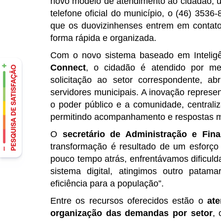
novo modelo de atendimento ao cidadão, uni
telefone oficial do município, o (46) 353
que os duovizinhenses entrem em contato
forma rápida e organizada.
Com o novo sistema baseado em Inteligênc
Connect
, o cidadão é atendido por 
solicitação ao setor correspondente, 
servidores municipais. A inovação represe
o poder público e a comunidade, central
permitindo acompanhamento e respostas m
O
secretário de Administração e Fina
transformação é resultado de um esforço 
pouco tempo atrás, enfrentávamos dificuld
sistema digital, atingimos outro patam
eficiência para a população”.
Entre os recursos oferecidos estão o
at
organização das demandas por setor
,