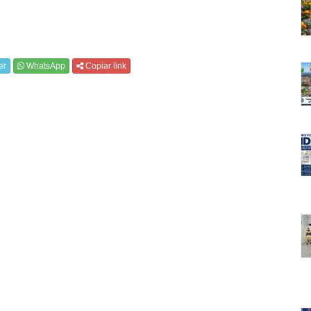
er
WhatsApp
Copiar link