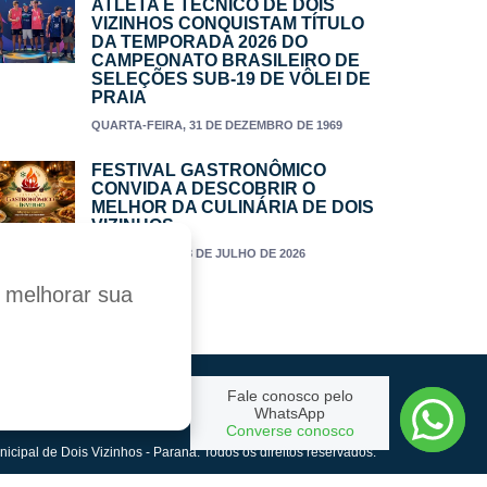
ATLETA E TÉCNICO DE DOIS
VIZINHOS CONQUISTAM TÍTULO
DA TEMPORADA 2026 DO
CAMPEONATO BRASILEIRO DE
SELEÇÕES SUB-19 DE VÔLEI DE
PRAIA
QUARTA-FEIRA, 31 DE DEZEMBRO DE 1969
FESTIVAL GASTRONÔMICO
CONVIDA A DESCOBRIR O
MELHOR DA CULINÁRIA DE DOIS
VIZINHOS
TERÇA-FEIRA, 28 DE JULHO DE 2026
a melhorar sua
Fale conosco pelo
Criado por:
WhatsApp
Converse conosco
nicipal de Dois Vizinhos - Paraná. Todos os direitos reservados.