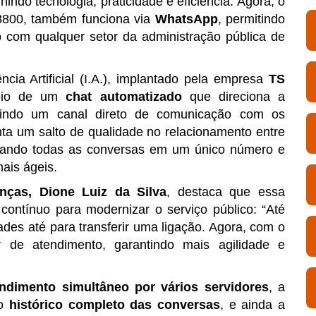
ndo tecnologia, praticidade e eficiência. Agora, o
6-8800, também funciona via
WhatsApp
, permitindo
 com qualquer setor da administração pública de
ia Artificial (I.A.), implantado pela empresa
TS
meio de um
chat automatizado
que direciona a
abrindo um canal direto de comunicação com os
nta um salto de qualidade no relacionamento entre
izando todas as conversas em um único número e
ais ágeis.
nças, Dione Luiz da Silva
, destaca que essa
contínuo para modernizar o serviço público: “Até
ades até para transferir uma ligação. Agora, com o
ar de atendimento, garantindo mais agilidade e
endimento simultâneo por vários servidores
, a
 o
histórico completo das conversas
, e ainda a