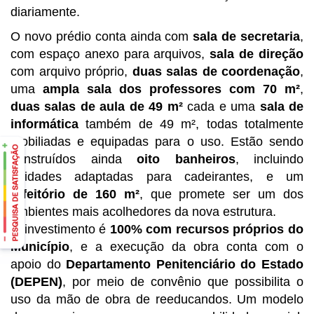
diariamente.
O novo prédio conta ainda com
sala de secretaria
,
com espaço anexo para arquivos,
sala de direção
com arquivo próprio,
duas salas de coordenação
,
uma
ampla sala dos professores com 70 m²
,
duas salas de aula
de 49 m²
cada e uma
sala de
informática
também de 49 m², todas totalmente
mobiliadas e equipadas para o uso. Estão sendo
construídos ainda
oito banheiros
, incluindo
unidades adaptadas para cadeirantes, e um
refeitório de 160 m²
, que promete ser um dos
ambientes mais acolhedores da nova estrutura.
O investimento é
100% com recursos próprios do
Município
, e a execução da obra conta com o
apoio do
Departamento Penitenciário do Estado
(DEPEN)
, por meio de convênio que possibilita o
uso da mão de obra de reeducandos. Um modelo