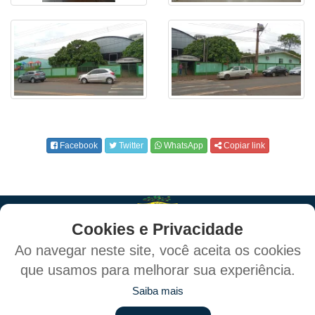
Facebook
Twitter
WhatsApp
Copiar link
Cookies e Privacidade
Ao navegar neste site, você aceita os cookies
que usamos para melhorar sua experiência.
Política de Privacidade e Proteção de Dados
Saiba mais
Mapa do Site