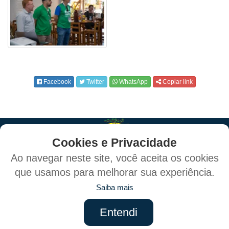
Facebook
Twitter
WhatsApp
Copiar link
Cookies e Privacidade
Ao navegar neste site, você aceita os cookies
que usamos para melhorar sua experiência.
Política de Privacidade e Proteção de Dados
Saiba mais
Mapa do Site
Entendi
Criado por: