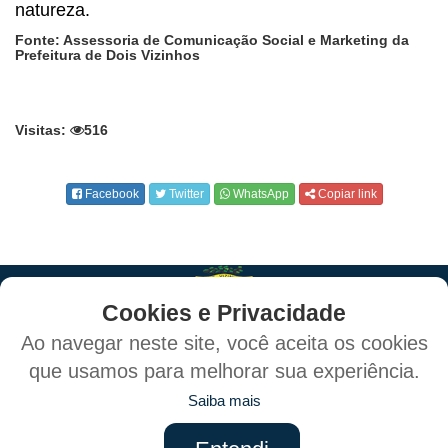
natureza.
Fonte: Assessoria de Comunicação Social e Marketing da
Prefeitura de Dois Vizinhos
Visitas:
516
Facebook
Twitter
WhatsApp
Copiar link
Cookies e Privacidade
Ao navegar neste site, você aceita os cookies
que usamos para melhorar sua experiência.
Política de Privacidade e Proteção de Dados
Saiba mais
Mapa do Site