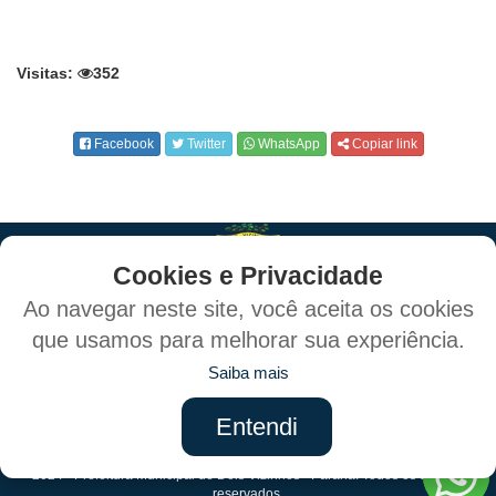
Visitas:
352
Facebook
Twitter
WhatsApp
Copiar link
Cookies e Privacidade
Ao navegar neste site, você aceita os cookies
que usamos para melhorar sua experiência.
Política de Privacidade e Proteção de Dados
Saiba mais
Mapa do Site
Entendi
Criado por:
2024 - Prefeitura Municipal de Dois Vizinhos - Paraná. Todos os direitos
reservados.